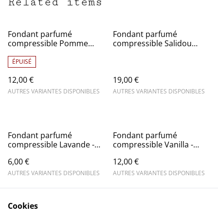
Related items
Fondant parfumé
Fondant parfumé
compressible Pomme
compressible Salidou
d'amour - Squeezable wax
(caramel beurre salé) -
Squeezable wax
ÉPUISÉ
12,00 €
19,00 €
AUTRES VARIANTES DISPONIBLES
AUTRES VARIANTES DISPONIBLES
Fondant parfumé
Fondant parfumé
compressible Lavande -
compressible Vanilla -
Squeezable wax
Squeezable wax
6,00 €
12,00 €
AUTRES VARIANTES DISPONIBLES
AUTRES VARIANTES DISPONIBLES
Cookies