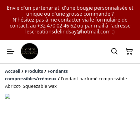
Envie d'un partenariat, d'une bougie personnalisée et
unique ou d'une grosse commande ?
N'hésitez pas à me contacter via le formulaire de
contact, au +32 470 02 46 62 ou par mail à l'adresse
lescreationsdelindsay@hotmail.com :)
Accueil
/
Produits
/
Fondants
compressibles/crémeux
/
Fondant parfumé compressible
Abricot- Squeezable wax