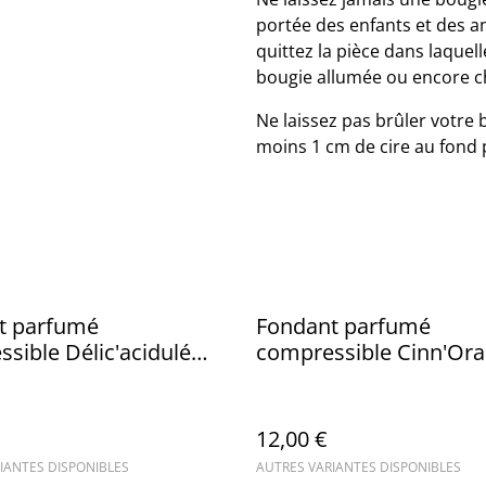
portée des enfants et des a
quittez la pièce dans laquell
bougie allumée ou encore c
Ne laissez pas brûler votre
moins 1 cm de cire au fond 
t parfumé
Fondant parfumé
sible Délic'acidulé
compressible Cinn'Or
 meringué) - Squeezable
(orange cannelle) - Sq
wax
12,00 €
IANTES DISPONIBLES
AUTRES VARIANTES DISPONIBLES