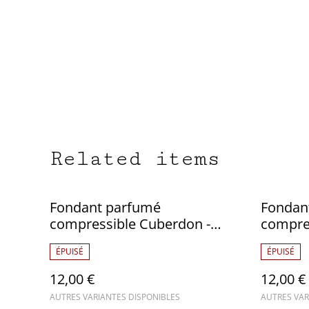
Related items
Fondant parfumé
Fondan
compressible Cuberdon -
compres
Squeezable wax
(citron
ÉPUISÉ
ÉPUISÉ
wax
12,00 €
12,00 €
AUTRES VARIANTES DISPONIBLES
AUTRES VAR