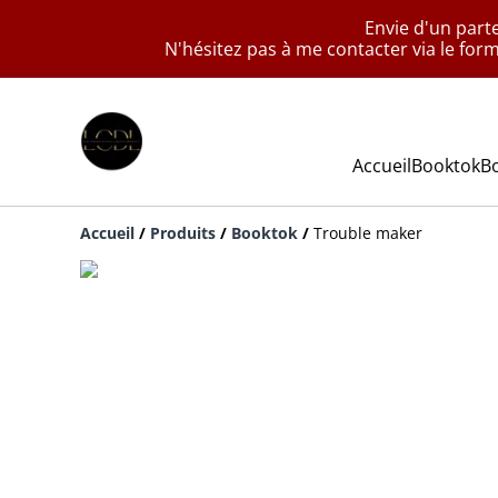
Envie d'un part
N'hésitez pas à me contacter via le for
Accueil
Booktok
B
Accueil
/
Produits
/
Booktok
/
Trouble maker