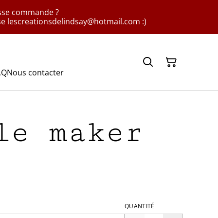
rosse commande ?
sse lescreationsdelindsay@hotmail.com :)
.Q
Nous contacter
le maker
QUANTITÉ