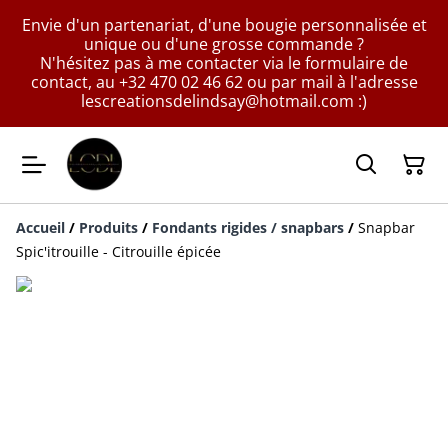
Envie d'un partenariat, d'une bougie personnalisée et
unique ou d'une grosse commande ?
N'hésitez pas à me contacter via le formulaire de
contact, au +32 470 02 46 62 ou par mail à l'adresse
lescreationsdelindsay@hotmail.com :)
Accueil
/
Produits
/
Fondants rigides / snapbars
/
Snapbar
Spic'itrouille - Citrouille épicée