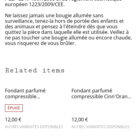
européen 1223/2009/CEE.
Ne laissez jamais une bougie allumée sans
surveillance, tenez-la hors de portée des enfants et
des animaux et pensez à l'éteindre dès que vous
quittez la pièce dans laquelle elle est utilisée. Veillez à
ne pas toucher une bougie allumée ou encore chaude,
vous risquerez de vous brûler.
Related items
Fondant parfumé
Fondant parfumé
compressible
compressible Cinn'Orange
Délic'acidulé (citron
(orange cannelle) -
meringué) - Squeezable
Squeezable wax
ÉPUISÉ
wax
12,00 €
12,00 €
AUTRES VARIANTES DISPONIBLES
AUTRES VARIANTES DISPONIBLES