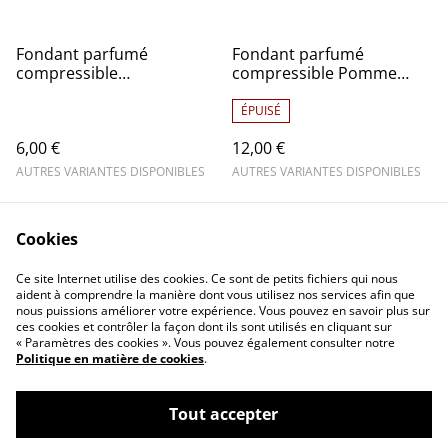
Fondant parfumé
Fondant parfumé
compressible
compressible Pomme
Cherry/Cerise -
d'amour - Squeezable wax
Squeezable wax
ÉPUISÉ
6,00 €
12,00 €
AUTRES VARIANTES DISPONIBLES
AUTRES VARIANTES DISPONIBLES
Cookies
Ce site Internet utilise des cookies. Ce sont de petits fichiers qui nous
aident à comprendre la manière dont vous utilisez nos services afin que
nous puissions améliorer votre expérience. Vous pouvez en savoir plus sur
ces cookies et contrôler la façon dont ils sont utilisés en cliquant sur
Contact Us
Legal Terms
« Paramètres des cookies ». Vous pouvez également consulter notre
Privacy Policy
Cookie Policy
Politique en matière de cookies
.
Tout accepter
©
2026
Les créations de Lindsay