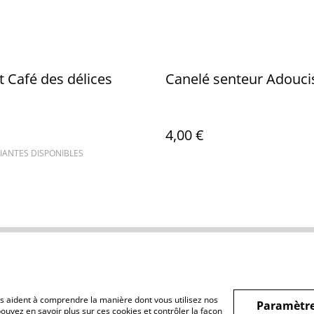
 Café des délices
Canelé senteur Adouci
4,00 €
IANTES DISPONIBLES
Legal Terms
Privacy Policy
Cookie 
nous aident à comprendre la manière dont vous utilisez nos
Paramètre
ouvez en savoir plus sur ces cookies et contrôler la façon