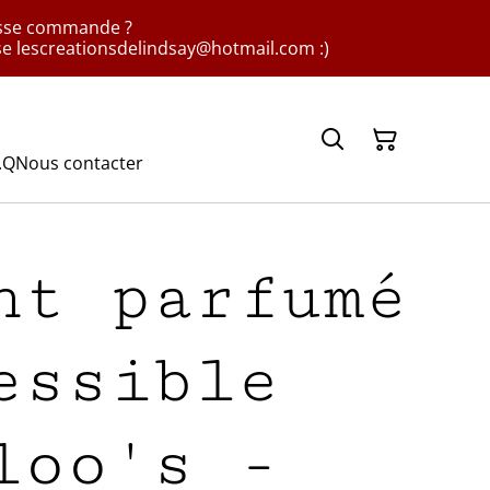
rosse commande ?
sse lescreationsdelindsay@hotmail.com :)
.Q
Nous contacter
nt parfumé
essible
loo's -