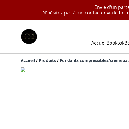
Envie d'un part
N'hésitez pas à me contacter via le for
Accueil
Booktok
B
Accueil
/
Produits
/
Fondants compressibles/crémeux