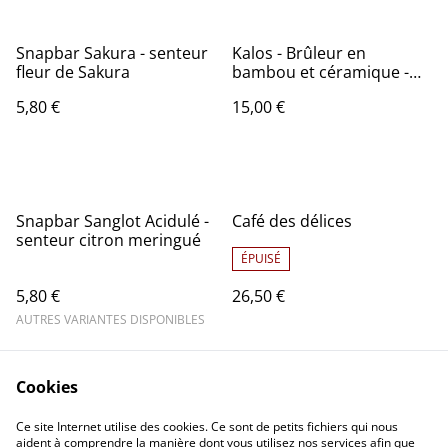
Snapbar Sakura - senteur
Kalos - Brûleur en
fleur de Sakura
bambou et céramique -
pour fondants et huiles
5,80 €
15,00 €
parfumées
Snapbar Sanglot Acidulé -
Café des délices
senteur citron meringué
ÉPUISÉ
5,80 €
26,50 €
AUTRES VARIANTES DISPONIBLES
Cookies
Ce site Internet utilise des cookies. Ce sont de petits fichiers qui nous
aident à comprendre la manière dont vous utilisez nos services afin que