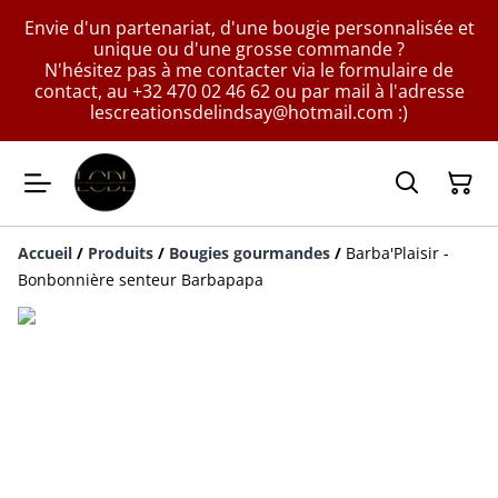
Envie d'un partenariat, d'une bougie personnalisée et
unique ou d'une grosse commande ?
N'hésitez pas à me contacter via le formulaire de
contact, au +32 470 02 46 62 ou par mail à l'adresse
lescreationsdelindsay@hotmail.com :)
Accueil
/
Produits
/
Bougies gourmandes
/
Barba'Plaisir -
Bonbonnière senteur Barbapapa