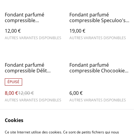
Fondant parfumé
Fondant parfumé
compressible
compressible Speculoo's -
Champagne- Squeezable
Squeezable wax
12,00 €
19,00 €
wax
AUTRES VARIANTES DISPONIBLES
AUTRES VARIANTES DISPONIBLES
%
Fondant parfumé
Fondant parfumé
compressible Délit
compressible Chocookie -
chocolaté - Squeezable
Squeezable wax
wax
ÉPUISÉ
8,00 €
12,00 €
6,00 €
AUTRES VARIANTES DISPONIBLES
AUTRES VARIANTES DISPONIBLES
Cookies
Ce site Internet utilise des cookies. Ce sont de petits fichiers qui nous